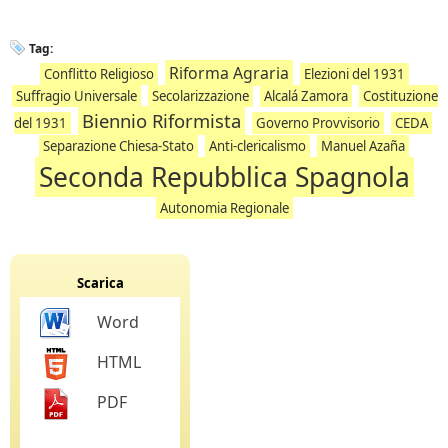
Tag:
Riforma Agraria
Conflitto Religioso
Elezioni del 1931
Suffragio Universale
Secolarizzazione
Alcalá Zamora
Costituzione
Biennio Riformista
del 1931
Governo Provvisorio
CEDA
Separazione Chiesa-Stato
Anti-clericalismo
Manuel Azaña
Seconda Repubblica Spagnola
Autonomia Regionale
Scarica
Word
HTML
PDF