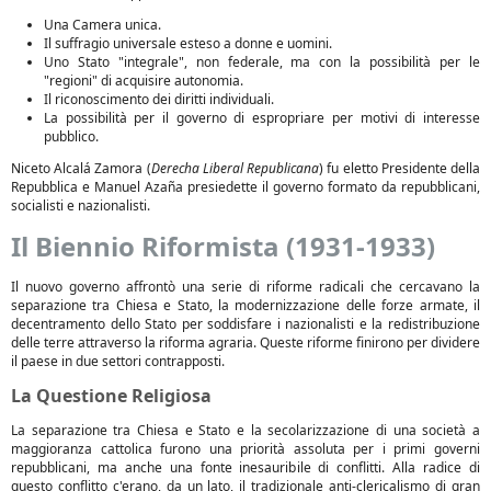
Una Camera unica.
Il suffragio universale esteso a donne e uomini.
Uno Stato "integrale", non federale, ma con la possibilità per le
"regioni" di acquisire autonomia.
Il riconoscimento dei diritti individuali.
La possibilità per il governo di espropriare per motivi di interesse
pubblico.
Niceto Alcalá Zamora (
Derecha Liberal Republicana
) fu eletto Presidente della
Repubblica e Manuel Azaña presiedette il governo formato da repubblicani,
socialisti e nazionalisti.
Il Biennio Riformista (1931-1933)
Il nuovo governo affrontò una serie di riforme radicali che cercavano la
separazione tra Chiesa e Stato, la modernizzazione delle forze armate, il
decentramento dello Stato per soddisfare i nazionalisti e la redistribuzione
delle terre attraverso la riforma agraria. Queste riforme finirono per dividere
il paese in due settori contrapposti.
La Questione Religiosa
La separazione tra Chiesa e Stato e la secolarizzazione di una società a
maggioranza cattolica furono una priorità assoluta per i primi governi
repubblicani, ma anche una fonte inesauribile di conflitti. Alla radice di
questo conflitto c'erano, da un lato, il tradizionale anti-clericalismo di gran