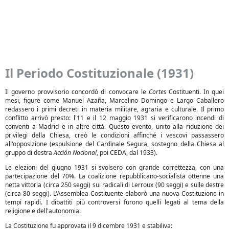
Il Periodo Costituzionale (1931)
Il governo provvisorio concordò di convocare le
Cortes
Costituenti. In quei
mesi, figure come Manuel Azaña, Marcelino Domingo e Largo Caballero
redassero i primi decreti in materia militare, agraria e culturale. Il primo
conflitto arrivò presto: l'11 e il 12 maggio 1931 si verificarono incendi di
conventi a Madrid e in altre città. Questo evento, unito alla riduzione dei
privilegi della Chiesa, creò le condizioni affinché i vescovi passassero
all'opposizione (espulsione del Cardinale Segura, sostegno della Chiesa al
gruppo di destra
Acción Nacional
, poi CEDA, dal 1933).
Le elezioni del giugno 1931 si svolsero con grande correttezza, con una
partecipazione del 70%. La coalizione repubblicano-socialista ottenne una
netta vittoria (circa 250 seggi) sui radicali di Lerroux (90 seggi) e sulle destre
(circa 80 seggi). L'Assemblea Costituente elaborò una nuova Costituzione in
tempi rapidi. I dibattiti più controversi furono quelli legati al tema della
religione e dell'autonomia.
La Costituzione fu approvata il 9 dicembre 1931 e stabiliva: