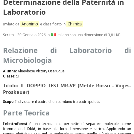
Determinazione della Paternità in
Laboratorio
Anonimo
Chimica
Inviato da
e classificato in
Scritto il
30 Gennaio 2026
in
italiano con una dimensione di 3,81 KB
Relazione di Laboratorio di
Microbiologia
Alunna:
Aluevbose Victory Osarugue
Classe:
5F
Titolo: IL DOPPIO TEST MR-VP (Metile Rosso - Voges-
Proskauer)
Scopo:
Individuare il padre di un bambino tra padri ipotetici.
Parte Teorica
L’
elettroforesi
è una tecnica che permette di separare molecole, come
frammenti di
DNA
, in base alla loro dimensione e carica. Applicando un
campo elettrico su un gel, le molecole migrano: quelle più piccole corrono