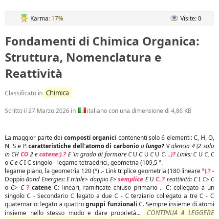
Karma:
17%
Visite: 0
Fondamenti di Chimica Organica:
Struttura, Nomenclatura e
Reattività
Chimica
Classificato in
Scritto il
27 Marzo 2026
in
italiano con una dimensione di 4,86 KB
La maggior parte dei
composti organici
contenenti solo 6 elementi: C, H, O,
N, S e P.
caratteristiche dell'atomo di carbonio
a
lungo?
V
alencia 4 (2 solo
in CH
CO
2 e
catene:).?
E 'in grado di formare C
U
C
U
C
U
C.
..)?
Links: C
U
C, C
o
C e C
I C singolo - legame tetraedrici, geometria (109,5 °.
legame piano, la geometria 120 (°) .- Link triplice geometria (180 lineare
°).?
-
Doppio
Bond Energies: E triple> doppio E>
semplice
E
U
C..?
reattività: C
I
C> C
o
C> C
?
catene
C: lineari, ramificate chiuso primario .- C: collegato a un
singolo C - Secondario C legato a due C - C terziario collegato a tre C - C
quaternario: legato a quattro
gruppi funzionali
C. Sempre insieme di atomi
CONTINUA A LEGGERE
insieme nello stesso modo e dare proprietà...