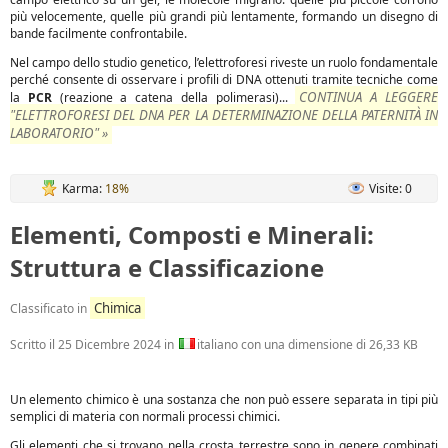
più velocemente, quelle più grandi più lentamente, formando un disegno di
bande facilmente confrontabile.
Nel campo dello studio genetico, l’elettroforesi riveste un ruolo fondamentale
perché consente di osservare i profili di DNA ottenuti tramite tecniche come
CONTINUA A LEGGERE
la
PCR
(reazione a catena della polimerasi)...
"ELETTROFORESI DEL DNA PER LA DETERMINAZIONE DELLA PATERNITÀ IN
LABORATORIO" »
Karma:
18%
Visite: 0
Elementi, Composti e Minerali:
Struttura e Classificazione
Chimica
Classificato in
Scritto il
25 Dicembre 2024
in
italiano con una dimensione di 26,33 KB
Un elemento chimico è una sostanza che non può essere separata in tipi più
semplici di materia con normali processi chimici.
Gli elementi che si trovano nella crosta terrestre sono in genere combinati