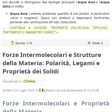
ioni disciolti, si distinguono due tipologie principali: l'
acqua dura
e l'
acqua
dolce
(o molle).
Acqua dura:
contiene un'elevata quantità di ioni positivi, in particolare
calcio e magnesio. Questi ioni tendono a depositarsi facilmente,
portando alla calcificazione dei tubi. Ostacolano
CONTINUA A LEGGERE "PROPRIETÀ DELL'ACQUA: TIPOLOGIE,
...
TRATTAMENTI E PARAMETRI CHIMICI" »
Karma:
21%
Visite: 0
Forze Intermolecolari e Strutture
della Materia: Polarità, Legami e
Proprietà dei Solidi
Chimica
Classificato in
Scritto il
24 Luglio 2025
in
italiano con una dimensione di 19,74 KB
Forze Intermolecolari e Proprietà
della Materia