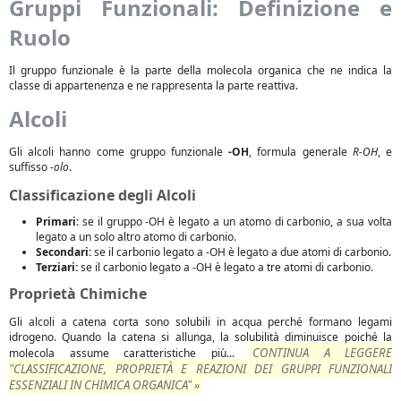
Gruppi Funzionali: Definizione e
Ruolo
Il gruppo funzionale è la parte della molecola organica che ne indica la
classe di appartenenza e ne rappresenta la parte reattiva.
Alcoli
Gli alcoli hanno come gruppo funzionale
-OH
, formula generale
R-OH
, e
suffisso
-olo
.
Classificazione degli Alcoli
Primari:
se il gruppo -OH è legato a un atomo di carbonio, a sua volta
legato a un solo altro atomo di carbonio.
Secondari:
se il carbonio legato a -OH è legato a due atomi di carbonio.
Terziari:
se il carbonio legato a -OH è legato a tre atomi di carbonio.
Proprietà Chimiche
Gli alcoli a catena corta sono solubili in acqua perché formano legami
idrogeno. Quando la catena si allunga, la solubilità diminuisce poiché la
CONTINUA A LEGGERE
molecola assume caratteristiche più...
"CLASSIFICAZIONE, PROPRIETÀ E REAZIONI DEI GRUPPI FUNZIONALI
ESSENZIALI IN CHIMICA ORGANICA" »