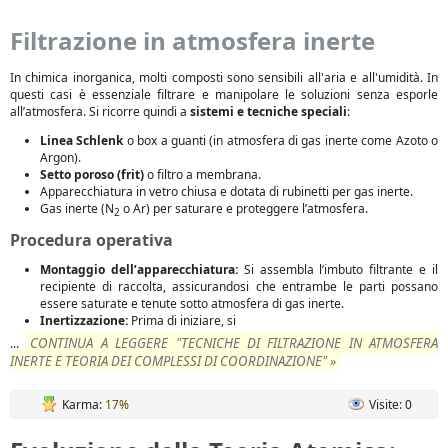
Filtrazione in atmosfera inerte
In chimica inorganica, molti composti sono sensibili all'aria e all'umidità. In
questi casi è essenziale filtrare e manipolare le soluzioni senza esporle
all’atmosfera. Si ricorre quindi a
sistemi e tecniche speciali
:
Linea Schlenk
o box a guanti (in atmosfera di gas inerte come Azoto o
Argon).
Setto poroso (frit)
o filtro a membrana.
Apparecchiatura in vetro chiusa e dotata di rubinetti per gas inerte.
Gas inerte (N
o Ar) per saturare e proteggere l’atmosfera.
2
Procedura operativa
Montaggio dell’apparecchiatura:
Si assembla l’imbuto filtrante e il
recipiente di raccolta, assicurandosi che entrambe le parti possano
essere saturate e tenute sotto atmosfera di gas inerte.
Inertizzazione:
Prima di iniziare, si
CONTINUA A LEGGERE "TECNICHE DI FILTRAZIONE IN ATMOSFERA
...
INERTE E TEORIA DEI COMPLESSI DI COORDINAZIONE" »
Karma:
17%
Visite: 0