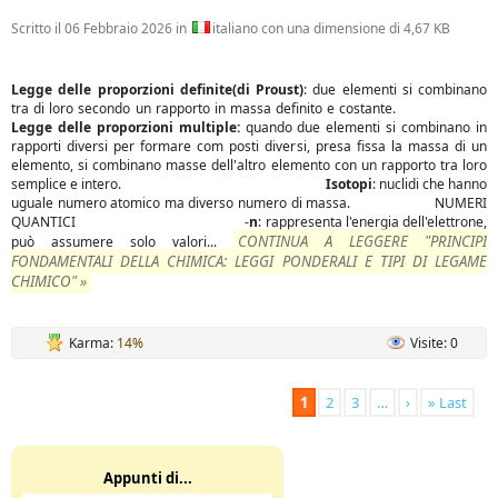
Scritto il
06 Febbraio 2026
in
italiano con una dimensione di 4,67 KB
Legge delle proporzioni definite(di Proust)
: due elementi si combinano
tra di loro secondo un rapporto in massa definito e costante.
Legge delle proporzioni multiple:
quando due elementi si combinano in
rapporti diversi per formare com posti diversi, presa fissa la massa di un
elemento, si combinano masse dell'altro elemento con un rapporto tra loro
semplice e intero.
Isotopi
: nuclidi che hanno
uguale numero atomico ma diverso numero di massa. NUMERI
QUANTICI -
n
: rappresenta l'energia dell'elettrone,
CONTINUA A LEGGERE "PRINCIPI
può assumere solo valori...
FONDAMENTALI DELLA CHIMICA: LEGGI PONDERALI E TIPI DI LEGAME
CHIMICO" »
Karma:
14%
Visite: 0
1
2
3
…
›
» Last
Appunti di...