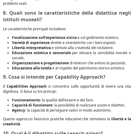
problemi reali.
8. Quali sono le caratteristiche della didattica negli
istituti museali?
Le caratteristiche principali includono:
Focalizzazione sull'esperienza visiva
e sul godimento estetico.
Varietà di esperienze
dirette e sinestetiche con i beni esposti.
Libertà interpretativa
e stimolo alla creatività del visitatore.
Educazione estetica e sensoriale
per elevare la sensibilità morale e
sociale.
Organizzazione e progettazione
di itinerari che evitino la passività.
Educazione alla tutela
e al rispetto del patrimonio storico-artistico.
9. Cosa si intende per Capability Approach?
Il
Capabilities Approach
si concentra sulle opportunità di vivere una vita
dignitosa. Si basa su tre principi:
Funzionamento
: la qualità dell'essere e del fare.
Capacità di funzionare
: la possibilità di realizzare azioni e obiettivi.
Agency
: la capacità di perseguire valori in modo autonomo.
Questo approccio favorisce pratiche educative che stimolano la
libertà e la
creatività
.
10. Qual è il dibattito sulle capacit-azioni?