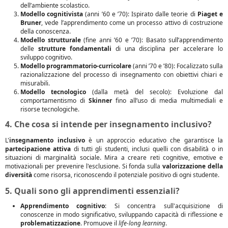
dell’ambiente scolastico.
Modello cognitivista
(anni ’60 e ’70): Ispirato dalle teorie di
Piaget e
Bruner
, vede l’apprendimento come un processo attivo di costruzione
della conoscenza.
Modello strutturale
(fine anni ’60 e ’70): Basato sull’apprendimento
delle
strutture fondamentali
di una disciplina per accelerare lo
sviluppo cognitivo.
Modello programmatorio-curricolare
(anni ’70 e ’80): Focalizzato sulla
razionalizzazione del processo di insegnamento con obiettivi chiari e
misurabili.
Modello tecnologico
(dalla metà del secolo): Evoluzione dal
comportamentismo di
Skinner
fino all’uso di media multimediali e
risorse tecnologiche.
4. Che cosa si intende per insegnamento inclusivo?
L'
insegnamento inclusivo
è un approccio educativo che garantisce la
partecipazione attiva
di tutti gli studenti, inclusi quelli con disabilità o in
situazioni di marginalità sociale. Mira a creare reti cognitive, emotive e
motivazionali per prevenire l'esclusione. Si fonda sulla
valorizzazione della
diversità
come risorsa, riconoscendo il potenziale positivo di ogni studente.
5. Quali sono gli apprendimenti essenziali?
Apprendimento cognitivo
: Si concentra sull'acquisizione di
conoscenze in modo significativo, sviluppando capacità di riflessione e
problematizzazione
. Promuove il
life-long learning
.