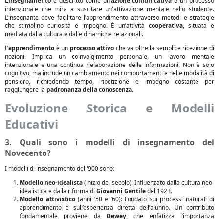
L’
insegnamento
è descritto come un’
azione comunicativa
e un processo
intenzionale che mira a suscitare un'attivazione mentale nello studente.
L’insegnante deve facilitare l’apprendimento attraverso metodi e strategie
che stimolino curiosità e impegno. È un’attività
cooperativa
, situata e
mediata dalla cultura e dalle dinamiche relazionali.
L’
apprendimento
è un
processo attivo
che va oltre la semplice ricezione di
nozioni. Implica un coinvolgimento personale, un lavoro mentale
intenzionale e una continua rielaborazione delle informazioni. Non è solo
cognitivo, ma include un cambiamento nei comportamenti e nelle modalità di
pensiero, richiedendo tempo, ripetizione e impegno costante per
raggiungere la
padronanza della conoscenza
.
Evoluzione Storica e Modelli
Educativi
3. Quali sono i modelli di insegnamento del
Novecento?
I modelli di insegnamento del '900 sono:
Modello neo-idealista
(inizio del secolo): Influenzato dalla cultura neo-
idealistica e dalla riforma di
Giovanni Gentile
del 1923.
Modello attivistico
(anni ’50 e ’60): Fondato sui processi naturali di
apprendimento e sull’esperienza diretta dell’alunno. Un contributo
fondamentale proviene da
Dewey
, che enfatizza l’importanza