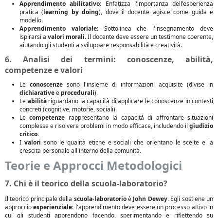
Apprendimento abilitativo
: Enfatizza l'importanza dell'esperienza
pratica (
learning by doing
), dove il docente agisce come guida e
modello.
Apprendimento valoriale
: Sottolinea che l'insegnamento deve
ispirarsi a
valori morali
. Il docente deve essere un testimone coerente,
aiutando gli studenti a sviluppare responsabilità e creatività.
6. Analisi dei termini: conoscenze, abilità,
competenze e valori
Le
conoscenze
sono l'insieme di informazioni acquisite (divise in
dichiarative
e
procedurali
).
Le
abilità
riguardano la capacità di applicare le conoscenze in contesti
concreti (cognitive, motorie, sociali).
Le
competenze
rappresentano la capacità di affrontare situazioni
complesse e risolvere problemi in modo efficace, includendo il
giudizio
critico
.
I
valori
sono le qualità etiche e sociali che orientano le scelte e la
crescita personale all'interno della comunità.
Teorie e Approcci Metodologici
7. Chi è il teorico della scuola-laboratorio?
Il teorico principale della
scuola-laboratorio
è
John Dewey
. Egli sostiene un
approccio
esperienziale
: l'apprendimento deve essere un processo attivo in
cui gli studenti apprendono facendo, sperimentando e riflettendo su