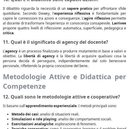
Il dibattito riguarda la necessità di un
sapere pratico
per affrontare sfide
quotidiane. Secondo Dewey, l'
esperienza riflessiva
è fondamentale per
capire le connessioni tra azioni e conseguenze. L'
agire riflessivo
permette
al docente di trasformare l'esperienza in conoscenza consapevole.
Larrivee
propone quattro livelli di riflessione: automatica, superficiale, pedagogica e
critica
.
11. Qual è il significato di agency del docente?
L'
agency
è un processo finalizzato a produrre mutamento in base a valori e
obiettivi. La
libertà di agency
è la libertà di acquisire qualsiasi cosa la
persona decida di perseguire, indipendentemente dal solo benessere
personale, riflettendo la propria concezione del bene.
Metodologie Attive e Didattica per
Competenze
12. Quali sono le metodologie attive e cooperative?
Si basano sull'
apprendimento esperienziale
. I metodi principali sono:
Metodo dei casi
: analisi di situazioni reali.
Simulazioni e role playing
: analisi dei comportamenti sociali.
Esercitazioni analogiche
: esplorazione di fenomeni.
Tecniche cooperative
: come il
cooperative learning
e il
problem based