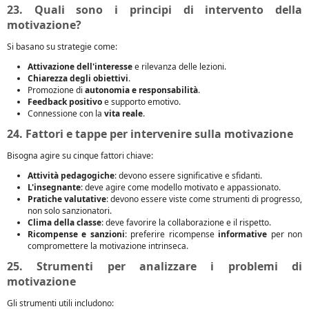
23. Quali sono i principi di intervento della
motivazione?
Si basano su strategie come:
Attivazione dell'interesse
e rilevanza delle lezioni.
Chiarezza degli obiettivi
.
Promozione di
autonomia e responsabilità
.
Feedback positivo
e supporto emotivo.
Connessione con la
vita reale
.
24. Fattori e tappe per intervenire sulla motivazione
Bisogna agire su cinque fattori chiave:
Attività pedagogiche
: devono essere significative e sfidanti.
L'insegnante
: deve agire come modello motivato e appassionato.
Pratiche valutative
: devono essere viste come strumenti di progresso,
non solo sanzionatori.
Clima della classe
: deve favorire la collaborazione e il rispetto.
Ricompense e sanzioni
: preferire ricompense
informative
per non
compromettere la motivazione intrinseca.
25. Strumenti per analizzare i problemi di
motivazione
Gli strumenti utili includono: