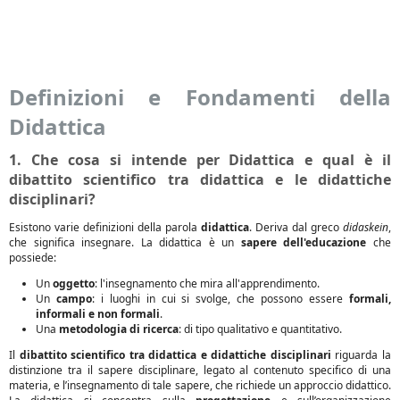
Definizioni e Fondamenti della
Didattica
1. Che cosa si intende per Didattica e qual è il
dibattito scientifico tra didattica e le didattiche
disciplinari?
Esistono varie definizioni della parola
didattica
. Deriva dal greco
didaskein
,
che significa insegnare. La didattica è un
sapere dell'educazione
che
possiede:
Un
oggetto
: l'insegnamento che mira all'apprendimento.
Un
campo
: i luoghi in cui si svolge, che possono essere
formali,
informali e non formali
.
Una
metodologia di ricerca
: di tipo qualitativo e quantitativo.
Il
dibattito scientifico tra didattica e didattiche disciplinari
riguarda la
distinzione tra il sapere disciplinare, legato al contenuto specifico di una
materia, e l’insegnamento di tale sapere, che richiede un approccio didattico.