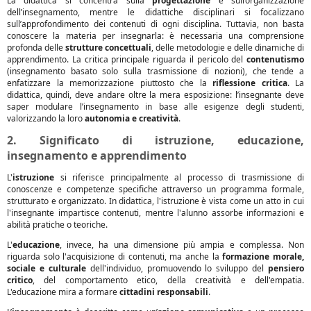
La didattica si concentra sulla
progettazione
e sull’organizzazione
dell’insegnamento, mentre le didattiche disciplinari si focalizzano
sull’approfondimento dei contenuti di ogni disciplina. Tuttavia, non basta
conoscere la materia per insegnarla: è necessaria una comprensione
profonda delle
strutture concettuali
, delle metodologie e delle dinamiche di
apprendimento. La critica principale riguarda il pericolo del
contenutismo
(insegnamento basato solo sulla trasmissione di nozioni), che tende a
enfatizzare la memorizzazione piuttosto che la
riflessione critica
. La
didattica, quindi, deve andare oltre la mera esposizione: l’insegnante deve
saper modulare l’insegnamento in base alle esigenze degli studenti,
valorizzando la loro
autonomia e creatività
.
2. Significato di istruzione, educazione,
insegnamento e apprendimento
L'
istruzione
si riferisce principalmente al processo di trasmissione di
conoscenze e competenze specifiche attraverso un programma formale,
strutturato e organizzato. In didattica, l'istruzione è vista come un atto in cui
l'insegnante impartisce contenuti, mentre l'alunno assorbe informazioni e
abilità pratiche o teoriche.
L'
educazione
, invece, ha una dimensione più ampia e complessa. Non
riguarda solo l'acquisizione di contenuti, ma anche la
formazione morale,
sociale e culturale
dell'individuo, promuovendo lo sviluppo del
pensiero
critico
, del comportamento etico, della creatività e dell'empatia.
L'educazione mira a formare
cittadini responsabili
.