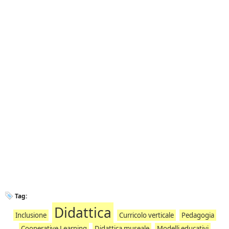
Tag:
Didattica
Inclusione
Curricolo verticale
Pedagogia
Cooperative Learning
Didattica museale
Modelli educativi