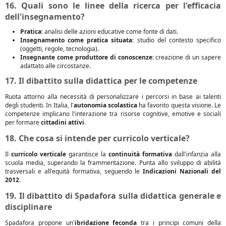
16. Quali sono le linee della ricerca per l'efficacia
dell'insegnamento?
Pratica
: analisi delle azioni educative come fonte di dati.
Insegnamento come pratica situata
: studio del contesto specifico
(oggetti, regole, tecnologia).
Insegnante come produttore di conoscenze
: creazione di un sapere
adattato alle circostanze.
17. Il dibattito sulla didattica per le competenze
Ruota attorno alla necessità di personalizzare i percorsi in base ai talenti
degli studenti. In Italia, l'
autonomia scolastica
ha favorito questa visione. Le
competenze implicano l'interazione tra risorse cognitive, emotive e sociali
per formare
cittadini attivi
.
18. Che cosa si intende per curricolo verticale?
Il
curricolo verticale
garantisce la
continuità formativa
dall'infanzia alla
scuola media, superando la frammentazione. Punta allo sviluppo di abilità
trasversali e all'equità formativa, seguendo le
Indicazioni Nazionali del
2012
.
19. Il dibattito di Spadafora sulla didattica generale e
disciplinare
Spadafora propone un'
ibridazione feconda
tra i principi comuni della