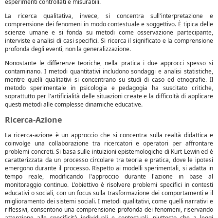
esperimenti controllati e misurabili.
La ricerca qualitativa, invece, si concentra sull'interpretazione e
comprensione dei fenomeni in modo contestuale e soggettivo. È tipica delle
scienze umane e si fonda su metodi come osservazione partecipante,
interviste e analisi di casi specifici. Si ricerca il significato e la comprensione
profonda degli eventi, non la generalizzazione.
Nonostante le differenze teoriche, nella pratica i due approcci spesso si
contaminano. I metodi quantitativi includono sondaggi e analisi statistiche,
mentre quelli qualitativi si concentrano su studi di caso ed etnografie. Il
metodo sperimentale in psicologia e pedagogia ha suscitato critiche,
soprattutto per l'artificialità delle situazioni create e la difficoltà di applicare
questi metodi alle complesse dinamiche educative.
Ricerca-Azione
La ricerca-azione è un approccio che si concentra sulla realtà didattica e
coinvolge una collaborazione tra ricercatori e operatori per affrontare
problemi concreti. Si basa sulle intuizioni epistemologiche di Kurt Lewin ed è
caratterizzata da un processo circolare tra teoria e pratica, dove le ipotesi
emergono durante il processo. Rispetto ai modelli sperimentali, si adatta in
tempo reale, modificando l'approccio durante l'azione in base al
monitoraggio continuo. L'obiettivo è risolvere problemi specifici in contesti
educativi o sociali, con un focus sulla trasformazione dei comportamenti e il
miglioramento dei sistemi sociali. I metodi qualitativi, come quelli narrativi e
riflessivi, consentono una comprensione profonda dei fenomeni, riservando
attenzione alle specificità individuali e contestuali, piuttosto che a leggi