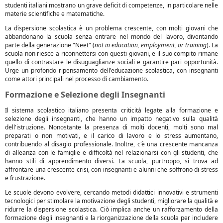
studenti italiani mostrano un grave deficit di competenze, in particolare nelle
materie scientifiche e matematiche.
La dispersione scolastica è un problema crescente, con molti giovani che
abbandonano la scuola senza entrare nel mondo del lavoro, diventando
parte della generazione "Neet" (
not in education, employment, or training
). La
scuola non riesce a riconnettersi con questi giovani, e il suo compito rimane
quello di contrastare le disuguaglianze sociali e garantire pari opportunità.
Urge un profondo ripensamento dell'educazione scolastica, con insegnanti
come attori principali nel processo di cambiamento.
Formazione e Selezione degli Insegnanti
Il sistema scolastico italiano presenta criticità legate alla formazione e
selezione degli insegnanti, che hanno un impatto negativo sulla qualità
dell'istruzione. Nonostante la presenza di molti docenti, molti sono mal
preparati o non motivati, e il carico di lavoro e lo stress aumentano,
contribuendo al disagio professionale. Inoltre, c'è una crescente mancanza
di alleanza con le famiglie e difficoltà nel relazionarsi con gli studenti, che
hanno stili di apprendimento diversi. La scuola, purtroppo, si trova ad
affrontare una crescente crisi, con insegnanti e alunni che soffrono di stress
e frustrazione.
Le scuole devono evolvere, cercando metodi didattici innovativi e strumenti
tecnologici per stimolare la motivazione degli studenti, migliorare la qualità e
ridurre la dispersione scolastica. Ciò implica anche un rafforzamento della
formazione degli insegnanti e la riorganizzazione della scuola per includere