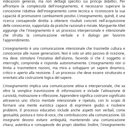
indicazioni generali, ma non dettagli specifici sui principi didattici. Per
affrontare la complessità dell'insegnamento, è necessario superare la
concezione riduttiva dell'insegnamento come tecnica e riconoscere la sua
capacità di promuovere cambiamenti positivi. L'insegnamento, quindi, è una
ricerca consapevole diretta a ottenere risultati concreti nell'acquisizione
delle conoscenze, supportata da pratiche razionali e mirate. Marguerite Altet
aggiunge che l'insegnamento è un processo interpersonale e intenzionale
che sfrutta la comunicazione verbale e il dialogo per favorire
l'apprendimento.
L'insegnamento è una comunicazione intenzionale che trasmette cultura e
conoscenze alle nuove generazioni. Non è solo un atto passivo di ricezione,
ma deve stimolare l'iniziativa dell'alunno, facendo sì che il soggetto si
interroghi, comprenda e risponda autonomamente. L'insegnamento non si
limita a trasmettere nozioni, ma mira a sviluppare un sapere dinamico,
critico e aperto alla revisione. È un processo che deve essere strutturato e
orientato alla costruzione logica del sapere.
L'insegnamento implica una comunicazione attiva e interpersonale, che va
oltre la semplice trasmissione di informazioni e include l'attivazione di
curiosità, motivazione e riflessione. Apprendere significa costruire significato
attraverso uno sforzo mentale intenzionale e ripetuto, con lo scopo di
formare una mente euristica capace di esprimere giudizi e risolvere
problemi. Il processo educativo include anche aspetti non verbali, come
gestualità, postura e tono di voce, che contribuiscono alla comunicazione. Gli
insegnanti devono evitare ambiguità, mantenendo una comunicazione
chiara, autentica e consapevole dei propri obiettivi. Inoltre, l'insegnamento