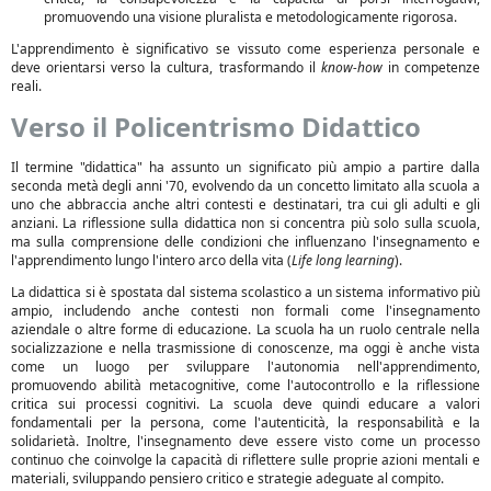
promuovendo una visione pluralista e metodologicamente rigorosa.
L'apprendimento è significativo se vissuto come esperienza personale e
deve orientarsi verso la cultura, trasformando il
know-how
in competenze
reali.
Verso il Policentrismo Didattico
Il termine "didattica" ha assunto un significato più ampio a partire dalla
seconda metà degli anni '70, evolvendo da un concetto limitato alla scuola a
uno che abbraccia anche altri contesti e destinatari, tra cui gli adulti e gli
anziani. La riflessione sulla didattica non si concentra più solo sulla scuola,
ma sulla comprensione delle condizioni che influenzano l'insegnamento e
l'apprendimento lungo l'intero arco della vita (
Life long learning
).
La didattica si è spostata dal sistema scolastico a un sistema informativo più
ampio, includendo anche contesti non formali come l'insegnamento
aziendale o altre forme di educazione. La scuola ha un ruolo centrale nella
socializzazione e nella trasmissione di conoscenze, ma oggi è anche vista
come un luogo per sviluppare l'autonomia nell'apprendimento,
promuovendo abilità metacognitive, come l'autocontrollo e la riflessione
critica sui processi cognitivi. La scuola deve quindi educare a valori
fondamentali per la persona, come l'autenticità, la responsabilità e la
solidarietà. Inoltre, l'insegnamento deve essere visto come un processo
continuo che coinvolge la capacità di riflettere sulle proprie azioni mentali e
materiali, sviluppando pensiero critico e strategie adeguate al compito.