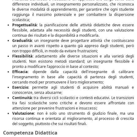
differenze individuali, un insegnamento personalizzato, che riconosca
le diverse modalità di apprendimento, per garantire che ogni studente
raggiunga il massimo potenziale e per combattere la dispersione
scolastica;
Progettualità:
la pianificazione delle attività didattiche deve essere
flessibile, adattata alle necessità degli studenti, con una valutazione
continua dei risultati e la disponibilità a modificarla.
Gradualità:
un insegnante deve progettare attività che costituiscano
un passo in avanti rispetto a quanto già appreso dagli studenti, però
non troppo difficili, in modo da evitare frustrazioni;
Flessibilità:
adattamento alle diverse situazioni e alla varietà degli
studenti. Non esistono metodi standard; un insegnante flessibile è
pronto a modificare l’approccio in base al contesto;
Efficacia:
dipende dalla capacità dell'insegnante di calibrare
l'insegnamento in base alle capacità di partenza degli studenti,
cercando modi per promuovere il loro miglioramento;
Esercizio:
permette agli studenti di acquisire abilità manuali e
conoscenze, senza abusarne;
Continuità:
tra diversi cicli scolastici e contesti educativi. Le transizioni
tra fasi scolastiche sono critiche e devono essere affrontate con
attenzione per prevenire frustrazioni e insuccessi;
Valutazione:
non è solo uno strumento di giudizio finale, ma una
risorsa continua e orientata al miglioramento, al processo di crescita
del soggetto, piuttosto che sui risultati finali.
Competenza Didattica