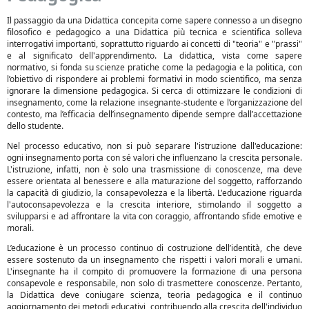
Il passaggio da una Didattica concepita come sapere connesso a un disegno
filosofico e pedagogico a una Didattica più tecnica e scientifica solleva
interrogativi importanti, soprattutto riguardo ai concetti di "teoria" e "prassi"
e al significato dell'apprendimento. La didattica, vista come sapere
normativo, si fonda su scienze pratiche come la pedagogia e la politica, con
l’obiettivo di rispondere ai problemi formativi in modo scientifico, ma senza
ignorare la dimensione pedagogica. Si cerca di ottimizzare le condizioni di
insegnamento, come la relazione insegnante-studente e l’organizzazione del
contesto, ma l’efficacia dell’insegnamento dipende sempre dall’accettazione
dello studente.
Nel processo educativo, non si può separare l'istruzione dall'educazione:
ogni insegnamento porta con sé valori che influenzano la crescita personale.
L'istruzione, infatti, non è solo una trasmissione di conoscenze, ma deve
essere orientata al benessere e alla maturazione del soggetto, rafforzando
la capacità di giudizio, la consapevolezza e la libertà. L'educazione riguarda
l'autoconsapevolezza e la crescita interiore, stimolando il soggetto a
svilupparsi e ad affrontare la vita con coraggio, affrontando sfide emotive e
morali.
L’educazione è un processo continuo di costruzione dell’identità, che deve
essere sostenuto da un insegnamento che rispetti i valori morali e umani.
L'insegnante ha il compito di promuovere la formazione di una persona
consapevole e responsabile, non solo di trasmettere conoscenze. Pertanto,
la Didattica deve coniugare scienza, teoria pedagogica e il continuo
aggiornamento dei metodi educativi, contribuendo alla crescita dell'individuo