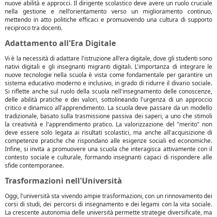
nuove abilità e approcci. Il dirigente scolastico deve avere un ruolo cruciale
nella gestione e nell'orientamento verso un miglioramento continuo,
mettendo in atto politiche efficaci e promuovendo una cultura di supporto
reciproco tra docenti.
Adattamento all'Era Digitale
Vi è la necessità di adattare l'istruzione all'era digitale, dove gli studenti sono
nativi digitali e gli insegnanti migranti digitali. L'importanza di integrare le
nuove tecnologie nella scuola è vista come fondamentale per garantire un
sistema educativo moderno e inclusivo, in grado di ridurre il divario sociale.
Si riflette anche sul ruolo della scuola nell'insegnamento delle conoscenze,
delle abilità pratiche e dei valori, sottolineando l'urgenza di un approccio
critico e dinamico all'apprendimento. La scuola deve passare da un modello
tradizionale, basato sulla trasmissione passiva dei saperi, a uno che stimoli
la creatività e l'apprendimento pratico. La valorizzazione del "merito" non
deve essere solo legata ai risultati scolastici, ma anche all'acquisizione di
competenze pratiche che rispondano alle esigenze sociali ed economiche.
Infine, si invita a promuovere una scuola che interagisca attivamente con il
contesto sociale e culturale, formando insegnanti capaci di rispondere alle
sfide contemporanee.
Trasformazioni nell'Università
Oggi, l'università sta vivendo ampie trasformazioni, con un rinnovamento dei
corsi di studi, dei percorsi di insegnamento e dei legami con la vita sociale.
La crescente autonomia delle università permette strategie diversificate, ma