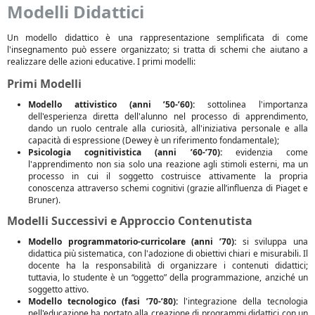
Modelli Didattici
Un modello didattico è una rappresentazione semplificata di come
l'insegnamento può essere organizzato; si tratta di schemi che aiutano a
realizzare delle azioni educative. I primi modelli:
Primi Modelli
Modello attivistico (anni ’50-’60):
sottolinea l'importanza
dell'esperienza diretta dell'alunno nel processo di apprendimento,
dando un ruolo centrale alla curiosità, all'iniziativa personale e alla
capacità di espressione (Dewey è un riferimento fondamentale);
Psicologia cognitivistica (anni ’60-’70):
evidenzia come
l'apprendimento non sia solo una reazione agli stimoli esterni, ma un
processo in cui il soggetto costruisce attivamente la propria
conoscenza attraverso schemi cognitivi (grazie all’influenza di Piaget e
Bruner).
Modelli Successivi e Approccio Contenutista
Modello programmatorio-curricolare (anni ’70):
si sviluppa una
didattica più sistematica, con l'adozione di obiettivi chiari e misurabili. Il
docente ha la responsabilità di organizzare i contenuti didattici;
tuttavia, lo studente è un “oggetto” della programmazione, anziché un
soggetto attivo.
Modello tecnologico (fasi ’70-’80):
l'integrazione della tecnologia
nell'educazione ha portato alla creazione di programmi didattici con un