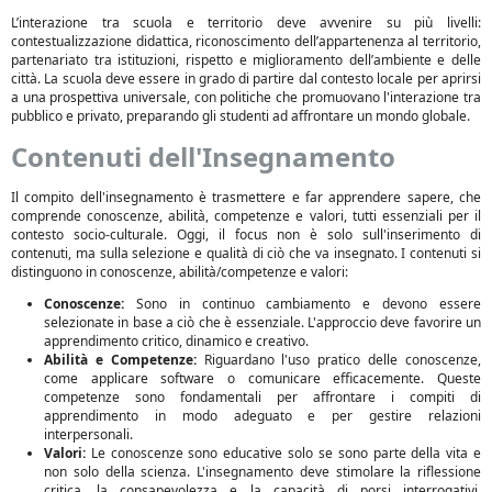
L’interazione tra scuola e territorio deve avvenire su più livelli:
contestualizzazione didattica, riconoscimento dell’appartenenza al territorio,
partenariato tra istituzioni, rispetto e miglioramento dell’ambiente e delle
città. La scuola deve essere in grado di partire dal contesto locale per aprirsi
a una prospettiva universale, con politiche che promuovano l'interazione tra
pubblico e privato, preparando gli studenti ad affrontare un mondo globale.
Contenuti dell'Insegnamento
Il compito dell'insegnamento è trasmettere e far apprendere sapere, che
comprende conoscenze, abilità, competenze e valori, tutti essenziali per il
contesto socio-culturale. Oggi, il focus non è solo sull'inserimento di
contenuti, ma sulla selezione e qualità di ciò che va insegnato. I contenuti si
distinguono in conoscenze, abilità/competenze e valori:
Conoscenze:
Sono in continuo cambiamento e devono essere
selezionate in base a ciò che è essenziale. L'approccio deve favorire un
apprendimento critico, dinamico e creativo.
Abilità e Competenze:
Riguardano l'uso pratico delle conoscenze,
come applicare software o comunicare efficacemente. Queste
competenze sono fondamentali per affrontare i compiti di
apprendimento in modo adeguato e per gestire relazioni
interpersonali.
Valori:
Le conoscenze sono educative solo se sono parte della vita e
non solo della scienza. L'insegnamento deve stimolare la riflessione
critica, la consapevolezza e la capacità di porsi interrogativi,