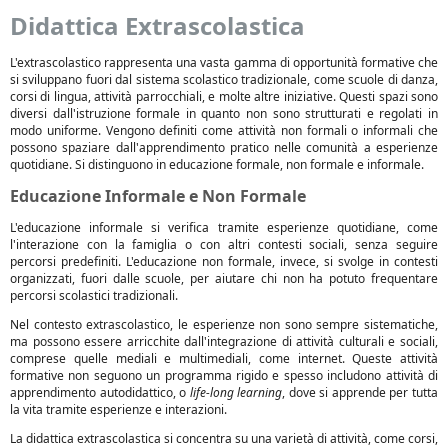
Didattica Extrascolastica
L'extrascolastico rappresenta una vasta gamma di opportunità formative che
si sviluppano fuori dal sistema scolastico tradizionale, come scuole di danza,
corsi di lingua, attività parrocchiali, e molte altre iniziative. Questi spazi sono
diversi dall'istruzione formale in quanto non sono strutturati e regolati in
modo uniforme. Vengono definiti come attività non formali o informali che
possono spaziare dall'apprendimento pratico nelle comunità a esperienze
quotidiane. Si distinguono in educazione formale, non formale e informale.
Educazione Informale e Non Formale
L'educazione informale si verifica tramite esperienze quotidiane, come
l'interazione con la famiglia o con altri contesti sociali, senza seguire
percorsi predefiniti. L'educazione non formale, invece, si svolge in contesti
organizzati, fuori dalle scuole, per aiutare chi non ha potuto frequentare
percorsi scolastici tradizionali.
Nel contesto extrascolastico, le esperienze non sono sempre sistematiche,
ma possono essere arricchite dall'integrazione di attività culturali e sociali,
comprese quelle mediali e multimediali, come internet. Queste attività
formative non seguono un programma rigido e spesso includono attività di
apprendimento autodidattico, o
life-long learning
, dove si apprende per tutta
la vita tramite esperienze e interazioni.
La didattica extrascolastica si concentra su una varietà di attività, come corsi,