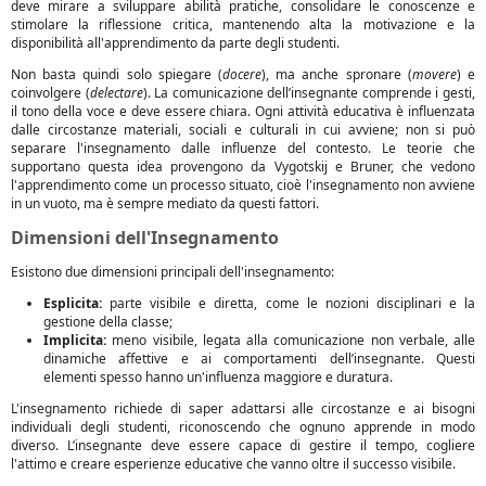
deve mirare a sviluppare abilità pratiche, consolidare le conoscenze e
stimolare la riflessione critica, mantenendo alta la motivazione e la
disponibilità all'apprendimento da parte degli studenti.
Non basta quindi solo spiegare (
docere
), ma anche spronare (
movere
) e
coinvolgere (
delectare
). La comunicazione dell’insegnante comprende i gesti,
il tono della voce e deve essere chiara. Ogni attività educativa è influenzata
dalle circostanze materiali, sociali e culturali in cui avviene; non si può
separare l'insegnamento dalle influenze del contesto. Le teorie che
supportano questa idea provengono da Vygotskij e Bruner, che vedono
l'apprendimento come un processo situato, cioè l'insegnamento non avviene
in un vuoto, ma è sempre mediato da questi fattori.
Dimensioni dell'Insegnamento
Esistono due dimensioni principali dell'insegnamento:
Esplicita:
parte visibile e diretta, come le nozioni disciplinari e la
gestione della classe;
Implicita:
meno visibile, legata alla comunicazione non verbale, alle
dinamiche affettive e ai comportamenti dell’insegnante. Questi
elementi spesso hanno un'influenza maggiore e duratura.
L'insegnamento richiede di saper adattarsi alle circostanze e ai bisogni
individuali degli studenti, riconoscendo che ognuno apprende in modo
diverso. L’insegnante deve essere capace di gestire il tempo, cogliere
l'attimo e creare esperienze educative che vanno oltre il successo visibile.