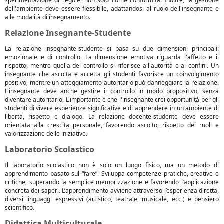
sperimentazione di regole, non solo come conformità. Inoltre, la gestione
dell'ambiente deve essere flessibile, adattandosi al ruolo dell'insegnante e
alle modalità di insegnamento.
Relazione Insegnante-Studente
La relazione insegnante-studente si basa su due dimensioni principali:
emozionale e di controllo. La dimensione emotiva riguarda l'affetto e il
rispetto, mentre quella del controllo si riferisce all'autorità e ai confini. Un
insegnante che ascolta e accetta gli studenti favorisce un coinvolgimento
positivo, mentre un atteggiamento autoritario può danneggiare la relazione.
L'insegnante deve anche gestire il controllo in modo propositivo, senza
diventare autoritario. L'importante è che l'insegnante crei opportunità per gli
studenti di vivere esperienze significative e di apprendere in un ambiente di
libertà, rispetto e dialogo. La relazione docente-studente deve essere
orientata alla crescita personale, favorendo ascolto, rispetto dei ruoli e
valorizzazione delle iniziative.
Laboratorio Scolastico
Il laboratorio scolastico non è solo un luogo fisico, ma un metodo di
apprendimento basato sul “fare”. Sviluppa competenze pratiche, creative e
critiche, superando la semplice memorizzazione e favorendo l’applicazione
concreta dei saperi. L’apprendimento avviene attraverso l’esperienza diretta,
diversi linguaggi espressivi (artistico, teatrale, musicale, ecc.) e pensiero
scientifico.
Didattica Multiculturale