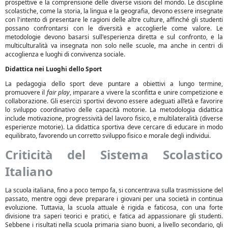
prospettive e la comprensione delle diverse visioni del mondo. Le discipline
scolastiche, come la storia, la lingua e la geografia, devono essere insegnate
con l'intento di presentare le ragioni delle altre culture, affinché gli studenti
possano confrontarsi con le diversità e accoglierle come valore. Le
metodologie devono basarsi sull'esperienza diretta e sul confronto, e la
multiculturalità va insegnata non solo nelle scuole, ma anche in centri di
accoglienza e luoghi di convivenza sociale.
Didattica nei Luoghi dello Sport
La pedagogia dello sport deve puntare a obiettivi a lungo termine,
promuovere il
fair play
, imparare a vivere la sconfitta e unire competizione e
collaborazione. Gli esercizi sportivi devono essere adeguati all’età e favorire
lo sviluppo coordinativo delle capacità motorie. La metodologia didattica
include motivazione, progressività del lavoro fisico, e multilateralità (diverse
esperienze motorie). La didattica sportiva deve cercare di educare in modo
equilibrato, favorendo un corretto sviluppo fisico e morale degli individui.
Criticità del Sistema Scolastico
Italiano
La scuola italiana, fino a poco tempo fa, si concentrava sulla trasmissione del
passato, mentre oggi deve preparare i giovani per una società in continua
evoluzione. Tuttavia, la scuola attuale è rigida e faticosa, con una forte
divisione tra saperi teorici e pratici, e fatica ad appassionare gli studenti.
Sebbene i risultati nella scuola primaria siano buoni, a livello secondario, gli