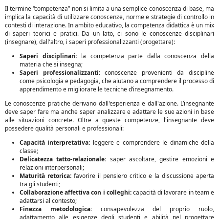
Il termine “competenza” non si limita a una semplice conoscenza di base, ma
implica la capacità di utilizzare conoscenze, norme e strategie di controllo in
contesti di interazione. In ambito educativo, la competenza didattica è un mix
di saperi teorici e pratici. Da un lato, ci sono le conoscenze disciplinari
(insegnare), dall'altro, i saperi professionalizzanti (progettare):
Saperi disciplinari:
la competenza parte dalla conoscenza della
materia che si insegna;
Saperi professionalizzanti:
conoscenze provenienti da discipline
come psicologia e pedagogia, che aiutano a comprendere il processo di
apprendimento e migliorare le tecniche d’insegnamento.
Le conoscenze pratiche derivano dall'esperienza e dall'azione. L’insegnante
deve saper fare ma anche saper analizzare e adattare le sue azioni in base
alle situazioni concrete. Oltre a queste competenze, l'insegnante deve
possedere qualità personali e professionali:
Capacità interpretativa:
leggere e comprendere le dinamiche della
classe;
Delicatezza tatto-relazionale:
saper ascoltare, gestire emozioni e
relazioni interpersonali;
Maturità retorica:
favorire il pensiero critico e la discussione aperta
tra gli studenti;
Collaborazione affettiva con i colleghi:
capacità di lavorare in team e
adattarsi al contesto;
Finezza metodologica:
consapevolezza del proprio ruolo,
adattamento alle esigenze degli studenti e abilità nel progettare