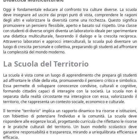
Oggi è fondamentale educare al confronto tra culture diverse. La scuola
deve insegnare ad uscire dai propri punti di vista, comprendere le ragioni
degli altri e valorizzare la diversità come una ricchezza. Questo significa
promuovere un pensiero flessibile, aperto e basato sul rispetto. Una classe
con studenti di diverse origini diventa un laboratorio ideale per sperimentare
una didattica multiculturale, favorendo il dialogo e la crescita reciproca.
Attraverso laboratori e approcci interculturali, la scuola può diventare un
luogo di crescita personale e collettiva, preparando gli studenti ad affrontare
la complessità del mondo moderno.
La Scuola del Territorio
La scuola è vista come un luogo di apprendimento che prepara gli studenti
ad affrontare le sfide della vita, promuovendo il pensiero critico e simbolico.
Essa permette di sviluppare conoscenze condivise, culturali e cognitive,
formando cittadini capaci di interagire con la società. La scuola non è
separata dalla realtà circostante ma interagisce con essa, valorizzando il
territorio, che rappresenta un contesto sociale, economico e culturale.
Il termine "territorio" implica un rapporto dinamico tra risorse e istituzioni,
con l’obiettivo di potenziare l’individuo e la comunità. La scuola deve
rispondere alle esigenze locali, progettando curricula che riflettano le risorse
e le pratiche culturali del territorio. Un buon modello scolastico deve
garantire responsabilità e trasparenza, mirando a un'equilibrata efficienza e
efficacia.