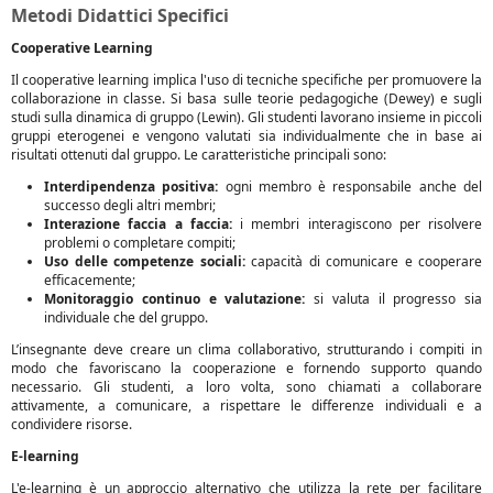
Metodi Didattici Specifici
Cooperative Learning
Il cooperative learning implica l'uso di tecniche specifiche per promuovere la
collaborazione in classe. Si basa sulle teorie pedagogiche (Dewey) e sugli
studi sulla dinamica di gruppo (Lewin). Gli studenti lavorano insieme in piccoli
gruppi eterogenei e vengono valutati sia individualmente che in base ai
risultati ottenuti dal gruppo. Le caratteristiche principali sono:
Interdipendenza positiva:
ogni membro è responsabile anche del
successo degli altri membri;
Interazione faccia a faccia:
i membri interagiscono per risolvere
problemi o completare compiti;
Uso delle competenze sociali:
capacità di comunicare e cooperare
efficacemente;
Monitoraggio continuo e valutazione:
si valuta il progresso sia
individuale che del gruppo.
L’insegnante deve creare un clima collaborativo, strutturando i compiti in
modo che favoriscano la cooperazione e fornendo supporto quando
necessario. Gli studenti, a loro volta, sono chiamati a collaborare
attivamente, a comunicare, a rispettare le differenze individuali e a
condividere risorse.
E-learning
L'e-learning è un approccio alternativo che utilizza la rete per facilitare