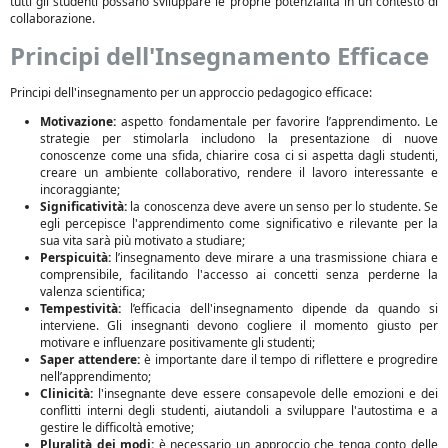
tutti gli studenti possano sviluppare le proprie potenzialità in un contesto di
collaborazione.
Principi dell'Insegnamento Efficace
Principi dell'insegnamento per un approccio pedagogico efficace:
Motivazione:
aspetto fondamentale per favorire l’apprendimento. Le
strategie per stimolarla includono la presentazione di nuove
conoscenze come una sfida, chiarire cosa ci si aspetta dagli studenti,
creare un ambiente collaborativo, rendere il lavoro interessante e
incoraggiante;
Significatività:
la conoscenza deve avere un senso per lo studente. Se
egli percepisce l'apprendimento come significativo e rilevante per la
sua vita sarà più motivato a studiare;
Perspicuità:
l’insegnamento deve mirare a una trasmissione chiara e
comprensibile, facilitando l'accesso ai concetti senza perderne la
valenza scientifica;
Tempestività:
l’efficacia dell'insegnamento dipende da quando si
interviene. Gli insegnanti devono cogliere il momento giusto per
motivare e influenzare positivamente gli studenti;
Saper attendere:
è importante dare il tempo di riflettere e progredire
nell’apprendimento;
Clinicità:
l'insegnante deve essere consapevole delle emozioni e dei
conflitti interni degli studenti, aiutandoli a sviluppare l'autostima e a
gestire le difficoltà emotive;
Pluralità dei modi:
è necessario un approccio che tenga conto delle