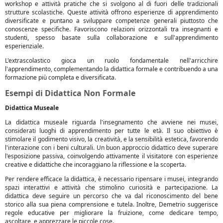
workshop e attività pratiche che si svolgono al di fuori delle tradizionali
strutture scolastiche. Queste attività offrono esperienze di apprendimento
diversificate e puntano a sviluppare competenze generali piuttosto che
conoscenze specifiche. Favoriscono relazioni orizzontali tra insegnanti e
studenti, spesso basate sulla collaborazione e sull'apprendimento
esperienziale.
L'extrascolastico gioca un ruolo fondamentale nell'arricchire
l'apprendimento, complementando la didattica formale e contribuendo a una
formazione più completa e diversificata.
Esempi di Didattica Non Formale
Didattica Museale
La didattica museale riguarda l'insegnamento che avviene nei musei,
considerati luoghi di apprendimento per tutte le età. Il suo obiettivo è
stimolare il godimento visivo, la creatività, e la sensibilità estetica, favorendo
l'interazione con i beni culturali. Un buon approccio didattico deve superare
l'esposizione passiva, coinvolgendo attivamente il visitatore con esperienze
creative e didattiche che incoraggiano la riflessione e la scoperta.
Per rendere efficace la didattica, è necessario ripensare i musei, integrando
spazi interattivi e attività che stimolino curiosità e partecipazione. La
didattica deve seguire un percorso che va dal riconoscimento del bene
storico alla sua piena comprensione e tutela. Inoltre, Demetrio suggerisce
regole educative per migliorare la fruizione, come dedicare tempo,
ascoltare, e apprezzare le piccole cose.