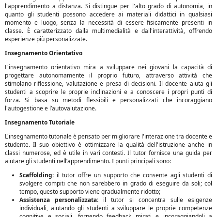
l'apprendimento a distanza. Si distingue per l'alto grado di autonomia, in
quanto gli studenti possono accedere ai materiali didattici in qualsiasi
momento e luogo, senza la necessità di essere fisicamente presenti in
classe. È caratterizzato dalla multimedialità e dall'interattività, offrendo
esperienze più personalizzate.
Insegnamento Orientativo
L'insegnamento orientativo mira a sviluppare nei giovani la capacità di
progettare autonomamente il proprio futuro, attraverso attività che
stimolano riflessione, valutazione e presa di decisioni. Il docente aiuta gli
studenti a scoprire le proprie inclinazioni e a conoscere i propri punti di
forza. Si basa su metodi flessibili e personalizzati che incoraggiano
l'autogestione e l’autovalutazione.
Insegnamento Tutoriale
L'insegnamento tutoriale è pensato per migliorare l'interazione tra docente e
studente. Il suo obiettivo è ottimizzare la qualità dell'istruzione anche in
classi numerose, ed è utile in vari contesti. Il tutor fornisce una guida per
aiutare gli studenti nell’apprendimento. I punti principali sono:
Scaffolding:
il tutor offre un supporto che consente agli studenti di
svolgere compiti che non sarebbero in grado di eseguire da soli; col
tempo, questo supporto viene gradualmente ridotto;
Assistenza personalizzata:
il tutor si concentra sulle esigenze
individuali, aiutando gli studenti a sviluppare le proprie competenze
cognitive e sociali, fornendo feedback mirati e incoraggiandoli a