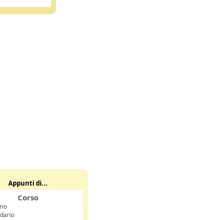
Appunti di...
Corso
rio
dario