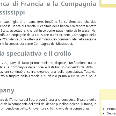
nca di Francia e la Compagnia
ssissippi
hn Law, figlio di un banchiere, fondò la Banca Generale, che due
enne la Banca di Francia. Il capitale della banca era rappresentato
di Stato, accettati anche dal fisco come pagamento delle tasse. Nel
ndò la Compagnie de la Louisiane ou d'Occident (Compagnia della
ell'Occidente), che ottenne il monopolio commerciale nella regione
pi e fu conosciuta come Compagnia del Mississippi.
la speculativa e il crollo
l 1720, Law, di fatto primo ministro, dispose l'unificazione tra la
e e la Compagnia delle Indie e distribuì un dividendo del 40%. Il
azioni continuò a salire, creando una bolla speculativa. Tuttavia,
tto a fuggire dalla Francia e si rifugiò prima a Bruxelles e poi a
mpany
ze dell'America del Sud, provocò una crisi borsistica. Il valore delle
i della compagnia dei titoli del debito pubblico inglese. Tuttavia, le
i, rompendo un patto. A novembre ci fu il crollo della compagnia.
Prima
Secon