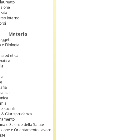
laureato
zione
rsità
rso interno
corsi
Materia
soggetti
 e Filologia
fia ed etica
atica
gia
ca
se
afia
matica
onica
omia
e sociali
to & Giurisprudenza
gnamento
ina e Scienze della Salute
zione e Orientamento Lavoro
ese