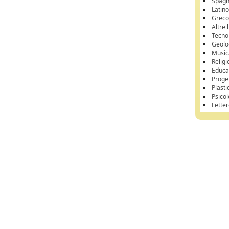
Spagn
Latin
Grec
Altre 
Tecno
Geolo
Music
Relig
Educa
Proge
Plasti
Psicol
Letter