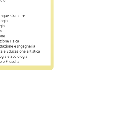
olo
o
o
lingue straniere
logia
gia
a
ione
zione Fisica
ttazione e Ingegneria
ca e Educazione artistica
ogia e Sociologia
e e Filosofia