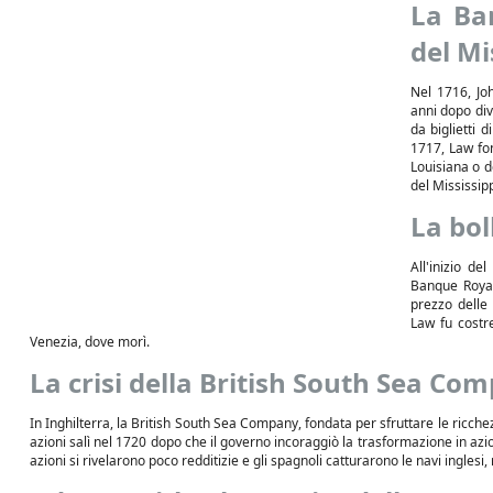
La Ba
del Mi
Nel 1716, Jo
anni dopo div
da biglietti 
1717, Law fo
Louisiana o d
del Mississip
La bol
All'inizio de
Banque Royal
prezzo delle 
Law fu costre
Venezia, dove morì.
La crisi della British South Sea Co
In Inghilterra, la British South Sea Company, fondata per sfruttare le ricchez
azioni salì nel 1720 dopo che il governo incoraggiò la trasformazione in azion
azioni si rivelarono poco redditizie e gli spagnoli catturarono le navi ingles