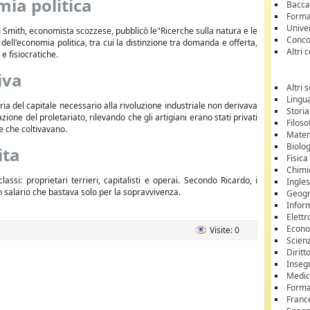
mia politica
Bacca
Forma
Unive
m Smith, economista scozzese, pubblicò le"Ricerche sulla natura e le
Conco
 dell'economia politica, tra cui la distinzione tra domanda e offerta,
Altri 
 e fisiocratiche.
iva
Altri 
Lingua
ria del capitale necessario alla rivoluzione industriale non derivava
Storia
one del proletariato, rilevando che gli artigiani erano stati privati
Filoso
re che coltivavano.
Matem
Biolo
ita
Fisica
Chimi
assi: proprietari terrieri, capitalisti e operai. Secondo Ricardo, i
Ingle
n salario che bastava solo per la sopravvivenza.
Geogr
Infor
Elettr
Econ
Visite: 0
Scienz
Dirit
Inse
Medic
Forma
Franc