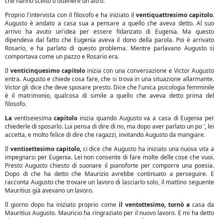
che hanno scelto o ottenere un altro.
Proprio l'intervista con il filosofo e ha iniziato il
ventiquattresimo capitolo.
Augusto è andato a casa sua a pensare a quello che aveva detto. Al suo
arrivo ha avuto un'idea per essere fidanzato di Eugenia. Ma questo
dipendeva dal fatto che Eugenia aveva il dono della parola. Poi è arrivato
Rosario, e ha parlato di questo problema. Mentre parlavano Augusto si
comportava come un pazzo e Rosario era.
Il
venticinquesimo capitolo
inizia con una conversazione e Victor Augusto
entra. Augusto e chiede cosa fare, che si trova in una situazione allarmante.
Victor gli dice che deve sposare presto. Dice che l'unica psicologia femminile
è il matrimonio, qualcosa di simile a quello che aveva detto prima del
filosofo.
La
ventiseiesima
capitolo
inizia quando Augusto va a casa di Eugenia per
chiederle di sposarlo. Lui pensa di dire di no, ma dopo aver parlato un po ', lei
accetta, e molto felice di dire che ragazzi, invitando Augusto da mangiare.
Il
ventisettesimo capitolo,
ci dice che Augusto ha iniziato una nuova vita a
impegnarsi per Eugenia. Lei non consente di fare molte delle cose che vuoi.
Presto Augusto chiesto di suonare il pianoforte per comporre una poesia.
Dopo di che ha detto che Maurizio avrebbe continuato a perseguire. E
racconta Augusto che trovare un lavoro di lasciarlo solo, il mattino seguente
Mauritius già avevano un lavoro.
Il giorno dopo ha iniziato proprio come
il ventottesimo, tornò a
casa da
Mauritius Augusto. Mauricio ha ringraziato per il nuovo lavoro. E mi ha detto