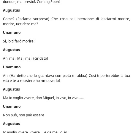
dunque, ma presto!. Coming Soon!
Augustus
Come? (Esclama sorpreso) Che cosa hai intenzione di lasciarmi morire,
morire, uccidere me?
Unamuno
Sì, io ti farò morire!
Augustus
Ah, mai! Mai, mai! (Gridato)
Unamuno
Ah! (Ha detto che lo guardava con pietà e rabbia) Così ti porterebbe la tua
vita e te a resistere ho rimuoverlo?
Augustus
Ma io voglio vivere, don Miguel, io vivo, io vivo .....
Unamuno
Non può, non può essere
Augustus
Io voglio vivere, vivere ... e da me, io, io.