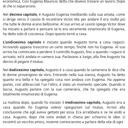
economica. Così Eugenia Mauricio detto che dovevo trovare un lavoro. Dopo
di che si separarono.
Nel
decimo capitolo,
è Augusto Eugenia meditando sulla sua amata, come
si dirige verso il casino di incontrare Victor. Ma per andare lì era molto più
che tutte le donne erano bellissime. Al suo arrivo al casinò spiego Victor dove
ha iniziato a parlare e pensare se lo era veramente innamorato di Eugenia,
ha detto solo di coscienza. Dopo questo tornò a casa.
L'undicesimo capitolo
è iniziato quando Augusto torna a casa ragazzi.
Arrivando appena trascorso un certo tempo, finché non ho Eugenia. Al suo
arrivo ha cominciato a perdere il controllo Augusto, fino a quando i ragazzi è
arrivato, ed è andata in camera sua. Parlavano a lungo, alla fine Augusto ha
deciso di pagare il mutuo.
Nel
dodicesimo capitolo,
Augusto è a casa quando la cameriera le dice che
le donne provengono da stiro. Entrando nella sua stanza, Augusto ha detto
quanto era bella e ha spiegato cosa non andava con Eugenia. Ha appena
pianto, così abbracciati l'un l'altro, è stato un momento speciale. Quando si
lascia, Augusto parlare con la sua cameriera, che ha spiegato che era
totalmente innamorato di Eugenia.
La mattina dopo, quando ho iniziato il
tredicesimo capitolo,
Augusto era a
casa quando ho Eugenia volevo spiegazioni sul mutuo. Arrivò alla
conclusione che egli aveva gettato per essa. Era arrabbiata e se ne andò a
casa. Augusto, dopo che sono andati in chiesa per schiarirsi le idee. Lì
incontrò un vecchio amico, insieme cominciarono a parlare della vita di ogni