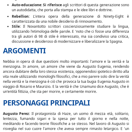
Auto-educazione: Si riferisce
agli scrittori di questa generazione sono
un autodidatta, che porta alla stampa e le idee libri e dottrine.
Rebellion:
L'intera opera della generazione di Ninety-Eight è
caratterizzata da una nobile desiderio di rinnovamento.
Stile:
Il Novantotto scrittori coscienziosamente studiare la lingua,
utilizzando l'etimologia delle parole. E 'noto che ci fosse una differenza
tra gli autori di 98 di stile è interessato, ma sia condiviso una critica,
discussione e desideroso di modernizzare e liberalizzare la Spagna.
ARGOMENTI
Nebbia in opera di due questioni molto importanti: l'amore e la verità e la
menzogna. In amore, un amore che viene da Augusto Eugenia, rendendo
ancora dubitare della loro stessa esistenza, opponendosi ipotetico diritto alla
vita reale utilizzando monologhi filosofici, che a mio parere solo dire la verità
nella verità e la menzogna è ciò che provoca la tua bugia Eugenia Augusto in
viaggio di Rosario e Maurizio. E la verità è che Unamuno dice Augusto, che è
un'entità fittizia, che sta per morire, e certamente morire.
PERSONAGGI PRINCIPALI
Augusto Perez:
Il protagonista di Haze, un uomo di mezza età, solitario,
lentezza, fumando sigari e la spesa per tutto il giorno e nella notte,
meditando e facendo teorie filosofiche a se stesso. Nel lavoro di Augusto si
risveglia nel suo cuore l'amore che aveva sempre rimasto letargico. E 'un