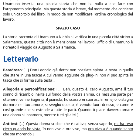
Unamuno inserita una piccola storia che non ha nulla a che fare con
l'argomento principale. Ma questa storia è breve, dal momento che contiene
solo un capitolo del libro, in modo da non modificare l'ordine cronologico del
lavoro.
SPAZIO CASO
La storia racconta di Unamuno a Niebla si verifica in una piccola città vicino a
Salamanca, questa città non è menzionata nel lavoro. Ufficio di Unamuno è
ricreato il viaggio da Augusto a Salamanca.
Letterario
Paradosso:
[...] Don Leoncio già detto: non possiate spinta la testa in quello
che stare in una tasca! A cui vanno aggiunte da plug-in: non vi può spinta in
tasca che si forma sulla testa]!.
Allegoria e personificazione:
[...] Beh, questo è, caro Augusto, ama il tuo
sonno di ricambio inerte sul fondo della vostra anima, da nessuna parte per
ottenere, venne Eugenia, il pianista, ho scosso ei suoi occhi remejió lo stagno
dormire nel tuo amore, si svegliò questo, è venuto fuori di esso, e come è
così grande che si estende a tutte le parti. Quando ti piace davvero amare
una donna si innamora, mentre tutti gli altri.]
Antitesi:
[...] Questa donna si dice che è cattivo, senza saperlo,
mi ha reso
cieco quando ho vista.
Io non vivo e ora vivo, ma
ora vivo a è quando sento
che sta morendo.]