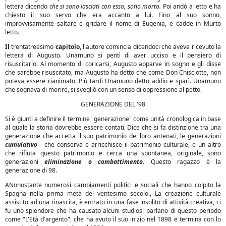
lettera dicendo
che si sono lasciati con esso, sono morto.
Poi andò a letto e ha
chiesto il suo servo che era accanto a lui. Fino al suo sonno,
improvvisamente saltare e gridare il nome di Eugenia, e cadde in Murto
letto.
Il
trentatreesimo
capitolo,
l'autore comincia dicendoci che aveva ricevuto la
lettera di Augusto. Unamuno si pentì di aver ucciso e il pensiero di
risuscitarlo. Al momento di coricarsi, Augusto apparve in sogno e gli disse
che sarebbe risuscitato, ma Augusto ha detto che come Don Chisciotte, non
poteva essere rianimato. Più tardi Unamuno detto addio e sparì. Unamuno
che sognava di morire, si svegliò con un senso di oppressione al petto.
GENERAZIONE DEL '98
Si è giunti a definire il termine "generazione" come unità cronologica in base
al quale la storia dovrebbe essere contati. Dice che si fa distinzione tra una
generazione che accetta il suo patrimonio dei loro antenati, le generazioni
cumulativo
- che conserva e arricchisce il patrimonio culturale, e un altro
che rifiuta questo patrimonio e cerca una spontanea, originale, sono
generazioni
eliminazione o combattimento.
Questo ragazzo è la
generazione di 98.
ANonostante numerosi cambiamenti politici e sociali che hanno colpito la
Spagna nella prima metà del ventesimo secolo., La creazione culturale
assistito ad una rinascita, è entrato in una fase insolito di attività creativa, ci
fu uno splendore che ha causato alcuni studiosi parlano di questo periodo
come "L'Età d'argento", che ha avuto il suo inizio nel 1898 e termina con lo