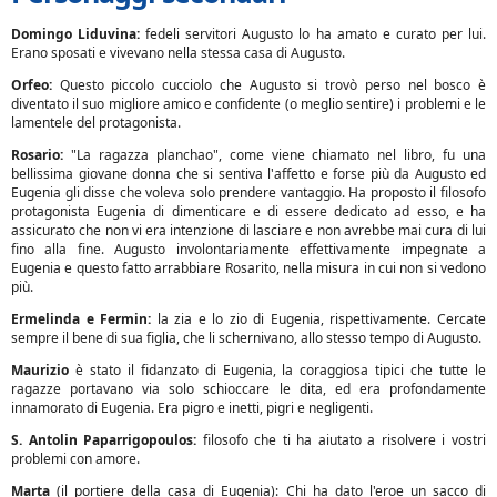
Domingo Liduvina:
fedeli servitori Augusto lo ha amato e curato per lui.
Erano sposati e vivevano nella stessa casa di Augusto.
Orfeo:
Questo piccolo cucciolo che Augusto si trovò perso nel bosco è
diventato il suo migliore amico e confidente (o meglio sentire) i problemi e le
lamentele del protagonista.
Rosario:
"La ragazza planchao", come viene chiamato nel libro, fu una
bellissima giovane donna che si sentiva l'affetto e forse più da Augusto ed
Eugenia gli disse che voleva solo prendere vantaggio. Ha proposto il filosofo
protagonista Eugenia di dimenticare e di essere dedicato ad esso, e ha
assicurato che non vi era intenzione di lasciare e non avrebbe mai cura di lui
fino alla fine. Augusto involontariamente effettivamente impegnate a
Eugenia e questo fatto arrabbiare Rosarito, nella misura in cui non si vedono
più.
Ermelinda e Fermin:
la zia e lo zio di Eugenia, rispettivamente. Cercate
sempre il bene di sua figlia, che li schernivano, allo stesso tempo di Augusto.
Maurizio
è stato il fidanzato di Eugenia, la coraggiosa tipici che tutte le
ragazze portavano via solo schioccare le dita, ed era profondamente
innamorato di Eugenia. Era pigro e inetti, pigri e negligenti.
S. Antolin Paparrigopoulos:
filosofo che ti ha aiutato a risolvere i vostri
problemi con amore.
Marta
(il portiere della casa di Eugenia): Chi ha dato l'eroe un sacco di