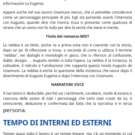
informazioni su Eugenia.
Appare anche nel suo lavoro Unamuno stesso, che si potrebbe considerare
come un personaggio principale di più. Egli sta portando avanti l'intervista
con Augusto, quando dice che morirà. Essa si presenta come qualcosa di
strano che un uomo non fa nulla per dire la verità che viene in mente.
Titolo del romanzo MIST
La nebbia è un titolo, anche se a prima vista non è coerente con la storia,
dopo un po 'di riflessione si trova, a seconda di come si utilizza il termine
"nebbia", nei dialoghi e monologhi in gioco, che si riferisce al confusione,
dubbi, disagio. . . Augusto sentito in tutta l'opera. La nebbia è la tristezza, la
solitudine, il ridicolo e l'umiliazione che supporta questa nivola Augusto de
Unamuno. La nebbia è anche la questione della esistenza che nasce dopo il
divertimento di Augusto Eugenia e dopo l'intervista con Unamuno.
NARRATORE VOCE
Il narratore è deducibile, perché sai i sentimenti, carattere, modo di essere e
ciascuna delle azioni di tutti i personaggi che sono stati creati da lui, è
onnisciente, deduzione è confermata dal fatto che la narrativa è in terza
persona.
TEMPO DI INTERNI ED ESTERNI
Tempo quasi tutto il lavoro è un tempo lineare, ma c'è un momento in cui