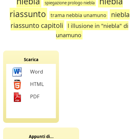
niebla
niebla
spiegazione prologo niebla
riassunto
niebla
trama nebbia unamuno
riassunto capitoli
l illusione in "niebla" di
unamuno
Scarica
Word
HTML
PDF
Appunti di...