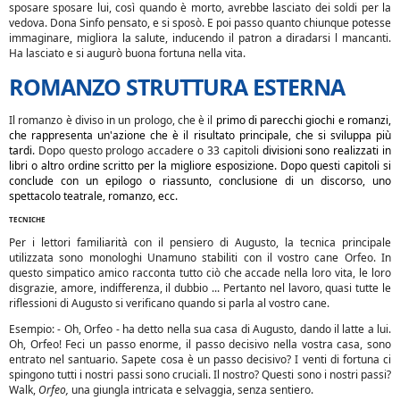
sposare sposare lui, così quando è morto, avrebbe lasciato dei soldi per la
vedova. Dona Sinfo pensato, e si sposò. E poi passo quanto chiunque potesse
immaginare, migliora la salute, inducendo il patron a diradarsi l mancanti.
Ha lasciato e si augurò buona fortuna nella vita.
ROMANZO STRUTTURA ESTERNA
Il romanzo è diviso in un prologo, che è il
primo di parecchi giochi e romanzi,
che rappresenta un'azione che è il risultato principale, che si sviluppa più
tardi.
Dopo questo prologo accadere o 33 capitoli
divisioni sono realizzati in
libri o altro ordine scritto per la migliore esposizione. Dopo questi capitoli si
conclude con un epilogo o riassunto, conclusione di un discorso, uno
spettacolo teatrale, romanzo, ecc.
TECNICHE
Per i lettori familiarità con il pensiero di Augusto, la tecnica principale
utilizzata sono monologhi Unamuno stabiliti con il vostro cane Orfeo. In
questo simpatico amico racconta tutto ciò che accade nella loro vita, le loro
disgrazie, amore, indifferenza, il dubbio ... Pertanto nel lavoro, quasi tutte le
riflessioni di Augusto si verificano quando si parla al vostro cane.
Esempio: - Oh, Orfeo - ha detto nella sua casa di Augusto, dando il latte a lui.
Oh, Orfeo! Feci un passo enorme, il passo decisivo nella vostra casa, sono
entrato nel santuario. Sapete cosa è un passo decisivo? I venti di fortuna ci
spingono tutti i nostri passi sono cruciali. Il nostro? Questi sono i nostri passi?
Walk,
Orfeo,
una giungla intricata e selvaggia, senza sentiero.