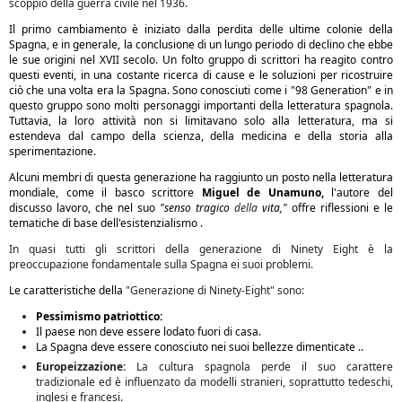
scoppio della guerra civile nel 1936.
Il primo cambiamento è iniziato dalla perdita delle ultime colonie della
Spagna, e in generale, la conclusione di un lungo periodo di declino che ebbe
le sue origini nel XVII secolo. Un folto gruppo di scrittori ha reagito contro
questi eventi, in una costante ricerca di cause e le soluzioni per ricostruire
ciò che una volta era la Spagna. Sono conosciuti come i "98 Generation" e in
questo gruppo sono molti personaggi importanti della letteratura spagnola.
Tuttavia, la loro attività non si limitavano solo alla letteratura, ma si
estendeva dal campo della scienza, della medicina e della storia alla
sperimentazione.
Alcuni membri di questa generazione ha raggiunto un posto nella letteratura
mondiale, come il basco scrittore
Miguel de Unamuno,
l'autore del
discusso lavoro, che nel suo
"senso tragico
della
vita,"
offre riflessioni e le
tematiche di base dell'esistenzialismo .
In quasi tutti gli scrittori della generazione di Ninety Eight è la
preoccupazione fondamentale sulla Spagna ei suoi problemi.
Le caratteristiche della
"Generazione di Ninety-Eight" sono:
Pessimismo patriottico:
Il paese non deve essere lodato fuori di casa.
La Spagna deve essere conosciuto nei suoi bellezze dimenticate ..
Europeizzazione:
La cultura spagnola perde il suo carattere
tradizionale ed è influenzato da modelli stranieri, soprattutto tedeschi,
inglesi e francesi.