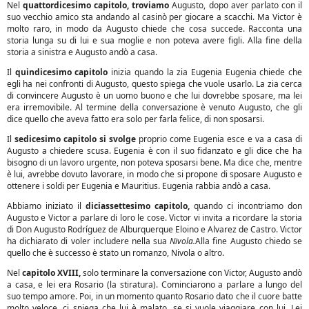
Nel
quattordicesimo capitolo, troviamo
Augusto, dopo aver parlato con il
suo vecchio amico sta andando al casinò per giocare a scacchi. Ma Victor è
molto raro, in modo da Augusto chiede che cosa succede. Racconta una
storia lunga su di lui e sua moglie e non poteva avere figli. Alla fine della
storia a sinistra e Augusto andò a casa.
Il
quindicesimo capitolo
inizia quando la zia Eugenia Eugenia chiede che
egli ha nei confronti di Augusto, questo spiega che vuole usarlo. La zia cerca
di convincere Augusto è un uomo buono e che lui dovrebbe sposare, ma lei
era irremovibile. Al termine della conversazione è venuto Augusto, che gli
dice quello che aveva fatto era solo per farla felice, di non sposarsi.
Il
sedicesimo capitolo si svolge
proprio come Eugenia esce e va a casa di
Augusto a chiedere scusa. Eugenia è con il suo fidanzato e gli dice che ha
bisogno di un lavoro urgente, non poteva sposarsi bene. Ma dice che, mentre
è lui, avrebbe dovuto lavorare, in modo che si propone di sposare Augusto e
ottenere i soldi per Eugenia e Mauritius. Eugenia rabbia andò a casa.
Abbiamo iniziato il
diciassettesimo capitolo,
quando ci incontriamo don
Augusto e Victor a parlare di loro le cose. Victor vi invita a ricordare la storia
di Don Augusto Rodríguez de Alburquerque Eloino e Alvarez de Castro. Victor
ha dichiarato di voler includere nella sua
Nivola.
Alla fine Augusto chiedo se
quello che è successo è stato un romanzo, Nivola o altro.
Nel
capitolo XVIII,
solo terminare la conversazione con Victor, Augusto andò
a casa, e lei era Rosario (la stiratura). Cominciarono a parlare a lungo del
suo tempo amore. Poi, in un momento quanto Rosario dato che il cuore batte
molto veloce, ci spiega che lui è malato, se si vuole viaggiare con lui. Lei