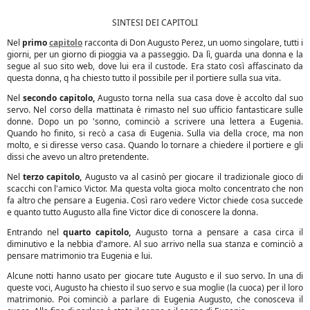
SINTESI DEI CAPITOLI
Nel
primo
capitolo
racconta di Don Augusto Perez, un uomo singolare, tutti i
giorni, per un giorno di pioggia va a passeggio. Da lì, guarda una donna e la
segue al suo sito web, dove lui era il custode. Era stato così affascinato da
questa donna, q ha chiesto tutto il possibile per il portiere sulla sua vita.
Nel
secondo capitolo,
Augusto torna nella sua casa dove è accolto dal suo
servo. Nel corso della mattinata è rimasto nel suo ufficio fantasticare sulle
donne. Dopo un po 'sonno, cominciò a scrivere una lettera a Eugenia.
Quando ho finito, si recò a casa di Eugenia. Sulla via della croce, ma non
molto, e si diresse verso casa. Quando lo tornare a chiedere il portiere e gli
dissi che avevo un altro pretendente.
Nel
terzo capitolo,
Augusto va al casinò per giocare il tradizionale gioco di
scacchi con l'amico Victor. Ma questa volta gioca molto concentrato che non
fa altro che pensare a Eugenia. Così raro vedere Victor chiede cosa succede
e quanto tutto Augusto alla fine Victor dice di conoscere la donna.
Entrando nel
quarto capitolo,
Augusto torna a pensare a casa circa il
diminutivo e la nebbia d'amore. Al suo arrivo nella sua stanza e cominciò a
pensare matrimonio tra Eugenia e lui.
Alcune notti hanno usato per giocare tute Augusto e il suo servo. In una di
queste voci, Augusto ha chiesto il suo servo e sua moglie (la cuoca) per il loro
matrimonio. Poi cominciò a parlare di Eugenia Augusto, che conosceva il