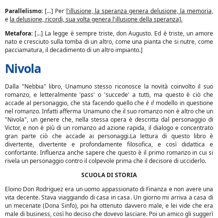
Parallelismo:
[...] Per
l'illusione, la speranza genera delusione, la memoria,
e
la delusione, ricordi, sua volta genera l'illusione della speranza].
Metafora:
[...] La legge è sempre triste, don Augusto. Ed è triste, un amore
nato e cresciuto sulla tomba di un altro, come una pianta che si nutre, come
pacciamatura, il decadimento di un altro impianto.]
Nivola
Dalla "Nebbia" libro, Unamuno stesso riconosce la novità coinvolto il suo
romanzo, e letteralmente 'pass' o 'succede' a tutti, ma questo è ciò che
accade al personaggio, che sta facendo quello che
è il
modello in questione
nel romanzo. Infatti afferma Unamuno che il suo romanzo non è altro che un
"Nivola", un genere che, nella stessa opera è descritta dal personaggio di
Victor, e non è più di un romanzo ad azione rapida, il dialogo e concentrato
gran parte ciò che accade ai personaggi.La lettura di questo libro è
divertente, divertente e profondamente filosofica, e così didattica e
confortante. Influenza anche sapere che questo è il primo romanzo in cui si
rivela un personaggio contro il colpevole prima che il decisore di ucciderlo.
SCUOLA DI STORIA
Eloino Don Rodriguez era un uomo appassionato di Finanza e non avere una
vita decente. Stava viaggiando di casa in casa. Un giorno mi arriva a casa di
un mecenate (Dona Sinfo), poi ha ottenuto davvero male, e lei vide che era
male di business, così ho deciso che dovevo lasciare. Poi un amico gli suggerì