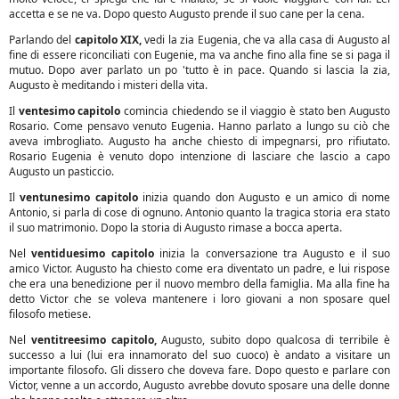
accetta e se ne va. Dopo questo Augusto prende il suo cane per la cena.
Parlando del
capitolo XIX,
vedi la zia Eugenia, che va alla casa di Augusto al
fine di essere riconciliati con Eugenie, ma va anche fino alla fine se si paga il
mutuo. Dopo aver parlato un po 'tutto è in pace. Quando si lascia la zia,
Augusto è meditando i misteri della vita.
Il
ventesimo capitolo
comincia chiedendo se il viaggio è stato ben Augusto
Rosario. Come pensavo venuto Eugenia. Hanno parlato a lungo su ciò che
aveva imbrogliato. Augusto ha anche chiesto di impegnarsi, pro rifiutato.
Rosario Eugenia è venuto dopo intenzione di lasciare che lascio a capo
Augusto un pasticcio.
Il
ventunesimo capitolo
inizia quando don Augusto e un amico di nome
Antonio, si parla di cose di ognuno. Antonio quanto la tragica storia era stato
il suo matrimonio. Dopo la storia di Augusto rimase a bocca aperta.
Nel
ventiduesimo capitolo
inizia la conversazione tra Augusto e il suo
amico Victor. Augusto ha chiesto come era diventato un padre, e lui rispose
che era una benedizione per il nuovo membro della famiglia. Ma alla fine ha
detto Victor che se voleva mantenere i loro giovani a non sposare quel
filosofo metiese.
Nel
ventitreesimo capitolo,
Augusto, subito dopo qualcosa di terribile è
successo a lui (lui era innamorato del suo cuoco) è andato a visitare un
importante filosofo. Gli dissero che doveva fare. Dopo questo e parlare con
Victor, venne a un accordo, Augusto avrebbe dovuto sposare una delle donne