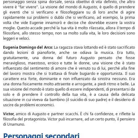
personaggio senza spina dorsale, senza obiettivi di vita definito, che altro
vivere è "far vivere". La visione del mondo di Augusto, è quello di prendere
gli eventi che si verificano e filosofeggiare su di loro anche di agire
rapidamente sui problemi o dubbi che si verificano, ad esempio, la prima
volta che vide Eugenie innamorò e decise che dovrebbe essere la vostra
moglie. Questo accade perché la tua vita è molto rilassata, allora il tempo di
filosofare, allo stesso tempo, non sa molto sulla vita, le loro decisioni sono
leggeri e veloci.
Eugenia Domingo del Arco:
La ragazza stava lottando ed è stato sacrificato
dando lezioni di pianoforte, anche se odiava la musica. Era tutto,
gratuitamente, una donna del futuro Augusto pensato che fosse
meraviglioso, maestoso, eroico e tutte le donne, una visione che è stato
influenzato dal sentimento di amore che è venuto su di lui, perché alla fine
del lavoro mostra che si trattava di finale bugiardo e opportunista. Il suo
carattere era forte, dominante e non influenzato da sinistra nessuno. Era
una donna fisicamente molto attraente e arrogante, a piedi ritmo e belle. La
sua visione del mondo è stato quello di essere indipendenti, di presentarsi da
solo e di prendere il controllo della tua vita, è a causa della delicata
situazione in cui viveva da bambino (il suicidio di suo padre) e il desiderio di
uscire da problemi economici.
Victor,
amico di Augusto e partner scacchi. È chi fa confidenze, e riflette la
filosofia del protagonista. Victor può incarnare, ad un certo punto, il pensiero
di Unamuno.
Personaggi secondari