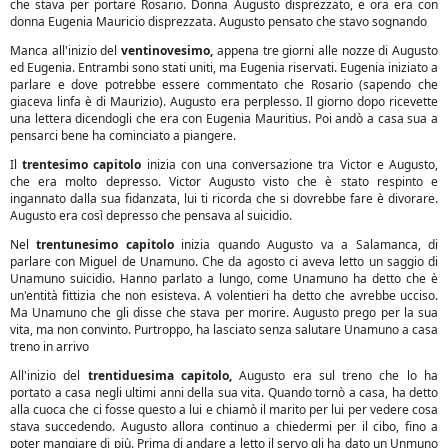
che stava per portare Rosario. Donna Augusto disprezzato, e ora era con
donna Eugenia Mauricio disprezzata. Augusto pensato che stavo sognando
Manca all'inizio del
ventinovesimo,
appena tre giorni alle nozze di Augusto
ed Eugenia. Entrambi sono stati uniti, ma Eugenia riservati. Eugenia iniziato a
parlare e dove potrebbe essere commentato che Rosario (sapendo che
giaceva linfa è di Maurizio). Augusto era perplesso. Il giorno dopo ricevette
una lettera dicendogli che era con Eugenia Mauritius. Poi andò a casa sua a
pensarci bene ha cominciato a piangere.
Il
trentesimo capitolo
inizia con una conversazione tra Victor e Augusto,
che era molto depresso. Victor Augusto visto che è stato respinto e
ingannato dalla sua fidanzata, lui ti ricorda che si dovrebbe fare è divorare.
Augusto era così depresso che pensava al suicidio.
Nel
trentunesimo capitolo
inizia quando Augusto va a Salamanca, di
parlare con Miguel de Unamuno. Che da agosto ci aveva letto un saggio di
Unamuno suicidio. Hanno parlato a lungo, come Unamuno ha detto che è
un'entità fittizia che non esisteva. A volentieri ha detto che avrebbe ucciso.
Ma Unamuno che gli disse che stava per morire. Augusto prego per la sua
vita, ma non convinto. Purtroppo, ha lasciato senza salutare Unamuno a casa
treno in arrivo
All'inizio del
trentiduesima capitolo,
Augusto era sul treno che lo ha
portato a casa negli ultimi anni della sua vita. Quando tornò a casa, ha detto
alla cuoca che ci fosse questo a lui e chiamò il marito per lui per vedere cosa
stava succedendo. Augusto allora continuo a chiedermi per il cibo, fino a
poter mangiare di più. Prima di andare a letto il servo gli ha dato un Unmuno