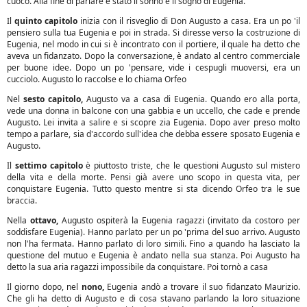
cuoco. Alla fine di parlare è stato il sonno e il sogno di Eugenia.
Il
quinto capitolo
inizia con il risveglio di Don Augusto a casa. Era un po 'il
pensiero sulla tua Eugenia e poi in strada. Si diresse verso la costruzione di
Eugenia, nel modo in cui si è incontrato con il portiere, il quale ha detto che
aveva un fidanzato. Dopo la conversazione, è andato al centro commerciale
per buone idee. Dopo un po 'pensare, vide i cespugli muoversi, era un
cucciolo. Augusto lo raccolse e lo chiama Orfeo
Nel
sesto capitolo,
Augusto va a casa di Eugenia. Quando ero alla porta,
vede una donna in balcone con una gabbia e un uccello, che cade e prende
Augusto. Lei invita a salire e si scopre zia Eugenia. Dopo aver preso molto
tempo a parlare, sia d'accordo sull'idea che debba essere sposato Eugenia e
Augusto.
Il
settimo capitolo
è piuttosto triste, che le questioni Augusto sul mistero
della vita e della morte. Pensi già avere uno scopo in questa vita, per
conquistare Eugenia. Tutto questo mentre si sta dicendo Orfeo tra le sue
braccia.
Nella
ottavo,
Augusto ospiterà la Eugenia ragazzi (invitato da costoro per
soddisfare Eugenia). Hanno parlato per un po 'prima del suo arrivo. Augusto
non l'ha fermata. Hanno parlato di loro simili. Fino a quando ha lasciato la
questione del mutuo e Eugenia è andato nella sua stanza. Poi Augusto ha
detto la sua aria ragazzi impossibile da conquistare. Poi tornò a casa
Il giorno dopo, nel
nono,
Eugenia andò a trovare il suo fidanzato Maurizio.
Che gli ha detto di Augusto e di cosa stavano parlando la loro situazione