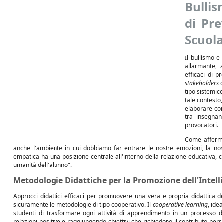
Bulli
di Pre
Scuol
Il bullismo 
allarmante, 
efficaci di p
stakeholders
d
tipo sistemic
tale contesto
elaborare conf
tra insegnan
provocatori.
Come afferma
anche l'ambiente in cui dobbiamo far entrare le nostre emozioni, la nos
empatica ha una posizione centrale all'interno della relazione educativa, c
umanità dell'alunno".
Metodologie Didattiche per la Promozione dell'Intel
Approcci didattici efficaci per promuovere una vera e propria didattica
sicuramente le metodologie di tipo cooperativo. Il
cooperative learning
, ide
studenti di trasformare ogni attività di apprendimento in un processo d
relazioni positive e raggiungendo obiettivi che richiedono il contributo per