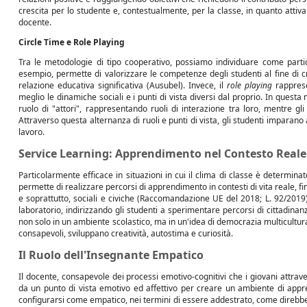
crescita per lo studente e, contestualmente, per la classe, in quanto attiv
docente.
Circle Time e Role Playing
Tra le metodologie di tipo cooperativo, possiamo individuare come partic
esempio, permette di valorizzare le competenze degli studenti al fine di 
relazione educativa significativa (Ausubel). Invece, il
role playing
rapprese
meglio le dinamiche sociali e i punti di vista diversi dal proprio. In questa 
ruolo di "attori", rappresentando ruoli di interazione tra loro, mentre gli
Attraverso questa alternanza di ruoli e punti di vista, gli studenti imparano a
lavoro.
Service Learning: Apprendimento nel Contesto Reale
Particolarmente efficace in situazioni in cui il clima di classe è determinat
permette di realizzare percorsi di apprendimento in contesti di vita reale, fi
e soprattutto, sociali e civiche (Raccomandazione UE del 2018; L. 92/2019)
laboratorio, indirizzando gli studenti a sperimentare percorsi di cittadina
non solo in un ambiente scolastico, ma in un'idea di democrazia multicultura
consapevoli, sviluppano creatività, autostima e curiosità.
Il Ruolo dell'Insegnante Empatico
Il docente, consapevole dei processi emotivo-cognitivi che i giovani attr
da un punto di vista emotivo ed affettivo per creare un ambiente di app
configurarsi come empatico, nei termini di essere addestrato, come direbbe 