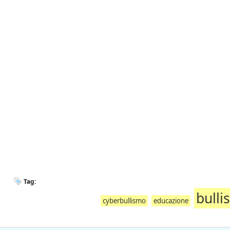
Tag:
bull
cyberbullismo
educazione