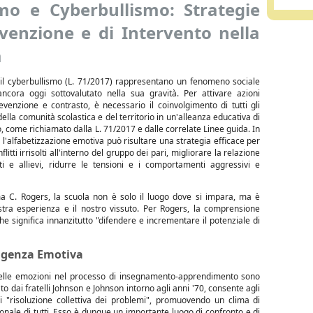
smo e Cyberbullismo: Strategie
venzione e di Intervento nella
a
e il cyberbullismo (L. 71/2017) rappresentano un fenomeno sociale
ancora oggi sottovalutato nella sua gravità. Per attivare azioni
revenzione e contrasto, è necessario il coinvolgimento di tutti gli
ella comunità scolastica e del territorio in un'alleanza educativa di
o, come richiamato dalla L. 71/2017 e dalle correlate Linee guida. In
, l'alfabetizzazione emotiva può risultare una strategia efficace per
litti irrisolti all'interno del gruppo dei pari, migliorare la relazione
ti e allievi, ridurre le tensioni e i comportamenti aggressivi e
 C. Rogers, la scuola non è solo il luogo dove si impara, ma è
tra esperienza e il nostro vissuto. Per Rogers, la comprensione
he significa innanzitutto "difendere e incrementare il potenziale di
ligenza Emotiva
 delle emozioni nel processo di insegnamento-apprendimento sono
ato dai fratelli Johnson e Johnson intorno agli anni '70, consente agli
i "risoluzione collettiva dei problemi", promuovendo un clima di
sonale di tutti. Esso è dunque un importante luogo di confronto e di