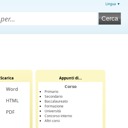
Lingua ▼
Scarica
Appunti di...
Corso
Word
Primario
Secondario
HTML
Baccalaureato
Formazione
Università
PDF
Concorso interno
Altri corsi