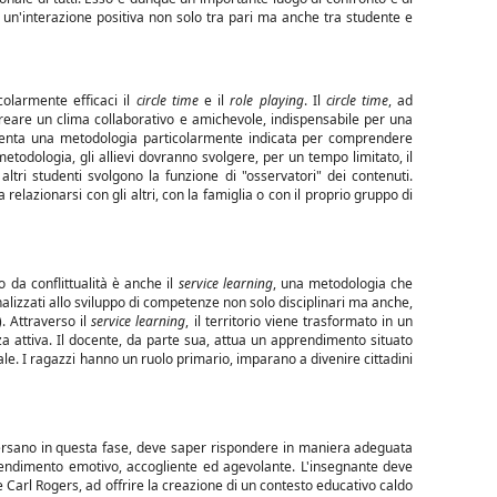
a un'interazione positiva non solo tra pari ma anche tra studente e
olarmente efficaci il
circle time
e il
role playing
. Il
circle time
, ad
creare un clima collaborativo e amichevole, indispensabile per una
nta una metodologia particolarmente indicata per comprendere
metodologia, gli allievi dovranno svolgere, per un tempo limitato, il
 altri studenti svolgono la funzione di "osservatori" dei contenuti.
 relazionarsi con gli altri, con la famiglia o con il proprio gruppo di
o da conflittualità è anche il
service learning
, una metodologia che
nalizzati allo sviluppo di competenze non solo disciplinari ma anche,
. Attraverso il
service learning
, il territorio viene trasformato in un
nza attiva. Il docente, da parte sua, attua un apprendimento situato
le. I ragazzi hanno un ruolo primario, imparano a divenire cittadini
aversano in questa fase, deve saper rispondere in maniera adeguata
rendimento emotivo, accogliente ed agevolante. L'insegnante deve
Carl Rogers, ad offrire la creazione di un contesto educativo caldo